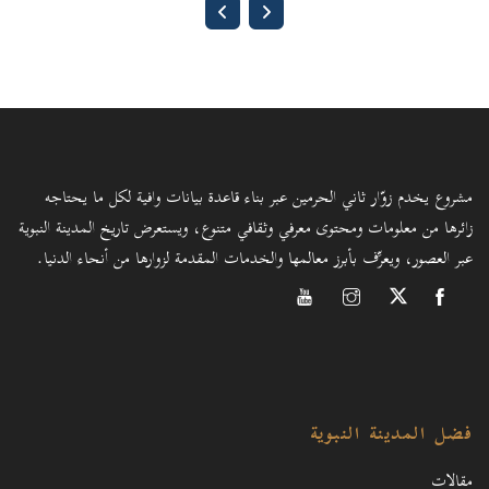
مشروع يخدم زوّار ثاني الحرمين عبر بناء قاعدة بيانات وافية لكل ما يحتاجه
زائرها من معلومات ومحتوى معرفي وثقافي متنوع، ويستعرض تاريخ المدينة النبوية
عبر العصور، ويعرِّف بأبرز معالمها والخدمات المقدمة لزوارها من أنحاء الدنيا.
فضل المدينة النبوية
مقالات