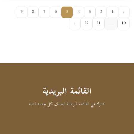
9
8
7
6
5
4
3
2
1
‹
›
22
21
...
10
القائمة البريدية
اشترك في القائمة البريدية ليصلك كل جديد لدينا