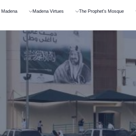
t Madena
Madena Virtues
The Prophet's Mosque