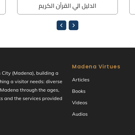
Madena Virtues
s City (Madena), building a
Articles
ng a visitor needs: diverse
of Madena through the ages,
Books
ks and the services provided
Videos
Audios