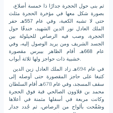
ثم بنى حول الحجرة جدارًا ذا خمسة أضلاع،
بصورة شكل معها في مؤخرة الحجرة مثلث
حتى لا تشبه الكعبة، وفي عام 557هـ حفر
الملك العادل نور الدين الشهيد، خندقًا حول
الحجرة، وصب فيه الرصاص للحيلولة بين
الجسد الشريف ومن يريد الوصول إليه، وفي
عام 668هـ أقام الظاهر بيبرس مقصورة
خشبية ذات حواجز ولها ثلاثة أبواب.
في عام 694هـ زاد الملك العادل زين الدين
كتبغا على حاجز المقصورة حتى أوصله إلى
سقف المسجد، وفي عام 678هـ أقام السلطان
محمد بن قلاوون الصالحي قبة فوق الحجرة
وكانت مربعة في أسفلها مثمنة في أعلاها
وصُفّحت بألواح من الرصاص، ثم جُدد جدار