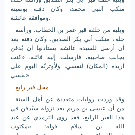
منكب النبي
محمد
، وكان دفنه بوصيته
.
وموافقة
عائشة
ويليه من خلفه قبر
عمر بن الخطاب
، ورأسه
خلف منكب
أبي بكر الصديق
، وكان دفنه بعد
أن أرسل للسيدة
عائشة
يستأذنها أن يُدفن
بجانب صاحبيه، فأرسلت إليه قائلة: «كنت
أريده (المكان) لنفسي، ولأوثرنّه اليوم على
نفسي».
محل قبر رابع
وقد وردت روايات متعددة عن أهل السنة
من أن
عيسى بن مريم
بعد نزوله سيُدفن في
هذا القبر الرابع، فقد روى
الترمذي
عن
عبد
الله بن سلام
قوله: «مكتوب