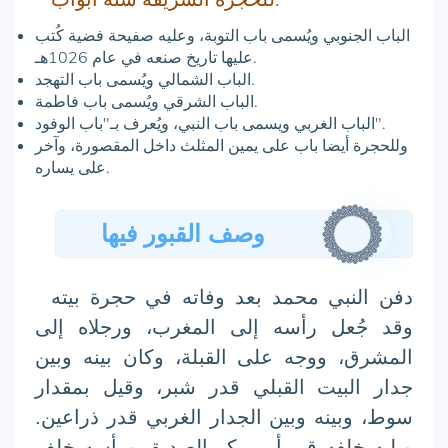
الباب الجنوبي ويُسمى باب التوبة، وعليه صفيحة فضية كُتب
عليها تاريخ صنعه في عام 1026هـ.
الباب الشمالي ويُسمى باب التهجد.
الباب الشرقي ويُسمى باب فاطمة.
الباب الغربي ويسمى باب النبي، ويُعرف بـ"باب الوفود".
وللحجرة أيضا باب على يمين المثلث داخل المقصورة، وآخر
على يساره.
وصف القبور فيها
دفن النبي
محمد
بعد وفاته في حجرة بيته
وقد جُعل رأسه إلى المغرب، ورجلاه إلى
المشرق، ووجه على القبلة، وكان بينه وبين
جدار البيت القبلي قدر شبر، وقيل بمقدار
سوط، وبينه وبين الجدار الغربي قدر ذراعين.
ويليه خلفه قبر
أبي بكر الصديق
ورأسه خلف