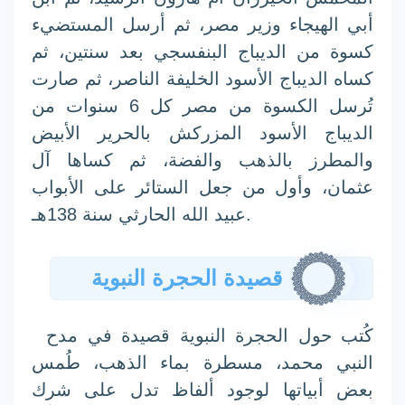
أبي الهيجاء وزير
مصر
، ثم أرسل المستضيء
كسوة من
الديباج
البنفسجي بعد سنتين، ثم
كساه الديباج الأسود الخليفة الناصر، ثم صارت
تُرسل الكسوة من مصر كل 6 سنوات من
الديباج الأسود المزركش بالحرير الأبيض
والمطرز بالذهب والفضة، ثم كساها آل
عثمان، وأول من جعل الستائر على الأبواب
عبيد الله الحارثي سنة 138هـ.
قصيدة الحجرة النبوية
كُتب حول الحجرة النبوية قصيدة في
مدح
النبي محمد
، مسطرة بماء الذهب، طُمس
بعض أبياتها لوجود ألفاظ تدل على
شرك