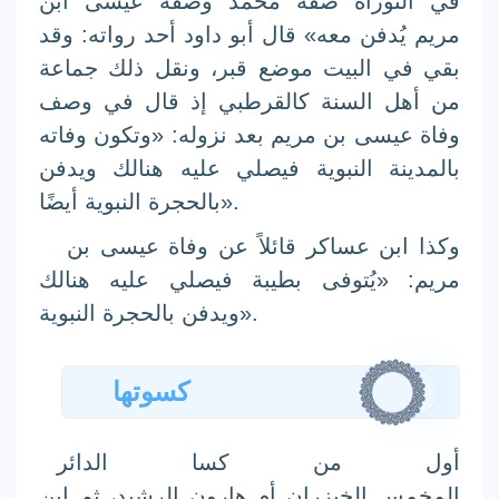
في
التوراة
صفة
محمد
وصفة
عيسى ابن
مريم
يُدفن معه» قال أبو داود أحد رواته: وقد
بقي في البيت موضع قبر، ونقل ذلك جماعة
من
أهل السنة
كالقرطبي
إذ قال في وصف
وفاة
عيسى بن مريم
بعد نزوله: «وتكون وفاته
بالمدينة النبوية فيصلي عليه هنالك ويدفن
بالحجرة النبوية أيضًا».
وكذا
ابن عساكر
قائلاً عن وفاة
عيسى بن
مريم
: «يُتوفى بطيبة فيصلي عليه هنالك
ويدفن بالحجرة النبوية».
كسوتها
أول من كسا الدائر
المخمس
الخيزران
أم
هارون الرشيد
، ثم ابن