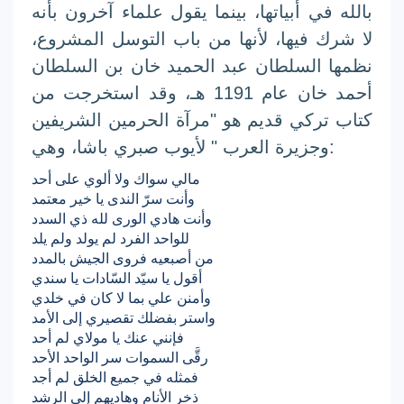
بالله
في أبياتها، بينما يقول علماء آخرون بأنه
لا شرك فيها، لأنها من باب
التوسل
المشروع،
نظمها السلطان عبد الحميد خان بن السلطان
أحمد خان عام
1191 هـ
، وقد استخرجت من
كتاب تركي قديم هو "مرآة الحرمين الشريفين
وجزيرة العرب " لأيوب صبري باشا، وهي:
مالي سواك ولا ألوي على أحد
وأنت سرّ الندى يا خير معتمد
وأنت هادي الورى لله ذي السدد
للواحد الفرد لم يولد ولم يلد
من أصبعيه فروى الجيش بالمدد
أقول يا سيّد السّادات يا سندي
وأمنن علي بما لا كان في خلدي
واستر بفضلك تقصيري إلى الأمد
فإنني عنك يا مولاي لم أحد
رقَّى السموات سر الواحد الأحد
فمثله في جميع الخلق لم أجد
ذخر الأنام وهاديهم إلى الرشد