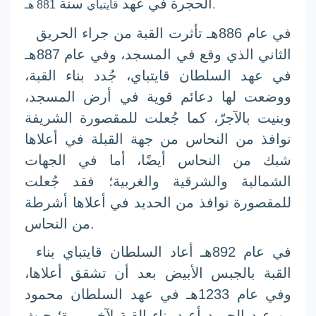
.
الحجرة في عهد
سنة
قايتباي
881 هـ
في عام 886هـ تأثرت القبة من جراء الحريق
الثاني الذي وقع في المسجد، وفي عام 887هـ
في عهد السلطان قايتباي، جُدد بناء القبة،
ووضعت لها دعائم قوية في أرض المسجد،
وبنيت بالآجرّ، كما جُعلت للمقصورة الشريفة
نوافذ من النحاس من جهة القبلة في أعلاها
شبك من النحاس أيضًا، أما في الجهات
الشمالية والشرقية والغربية؛ فقد جُعلت
للمقصورة نوافذ من الحديد في أعلاها أشرطة
من النحاس.
في عام 892هـ أعاد السلطان قايتباي بناء
القبة بالجبس الأبيض بعد أن تشقق أعلاها،
وفي عام 1233هـ في عهد السلطان محمود
بن عبد الحميد أعيد بناء القبة لآخر مرة؛ حيث