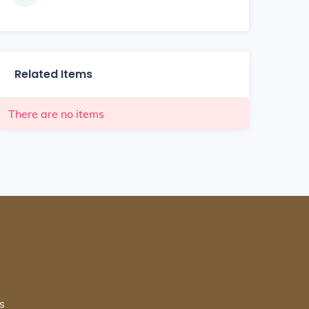
Related Items
There are no items
s