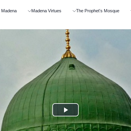
t Madena
Madena Virtues
The Prophet's Mosque
Play
Video