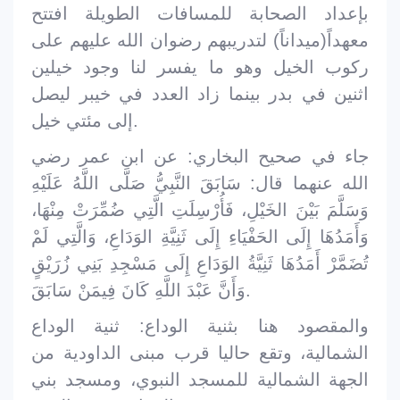
بإعداد الصحابة للمسافات الطويلة افتتح
معهداً(ميداناً) لتدريبهم رضوان الله عليهم على
ركوب الخيل وهو ما يفسر لنا وجود خيلين
اثنين في بدر بينما زاد العدد في خيبر ليصل
إلى مئتي خيل.
جاء في صحيح البخاري: عن ابن عمر رضي
الله عنهما قال: سَابَقَ النَّبِيُّ صَلَّى اللَّهُ عَلَيْهِ
وَسَلَّمَ بَيْنَ الخَيْلِ، فَأُرْسِلَتِ الَّتِي ضُمِّرَتْ مِنْهَا،
وَأَمَدُهَا إِلَى الحَفْيَاءِ إِلَى ثَنِيَّةِ الوَدَاعِ، وَالَّتِي لَمْ
تُضَمَّرْ أَمَدُهَا ثَنِيَّةُ الوَدَاعِ إِلَى مَسْجِدِ بَنِي زُرَيْقٍ
وَأَنَّ عَبْدَ اللَّهِ كَانَ فِيمَنْ سَابَقَ.
والمقصود هنا بثنية الوداع: ثنية الوداع
الشمالية، وتقع حاليا قرب مبنى الداودية من
الجهة الشمالية للمسجد النبوي، ومسجد بني