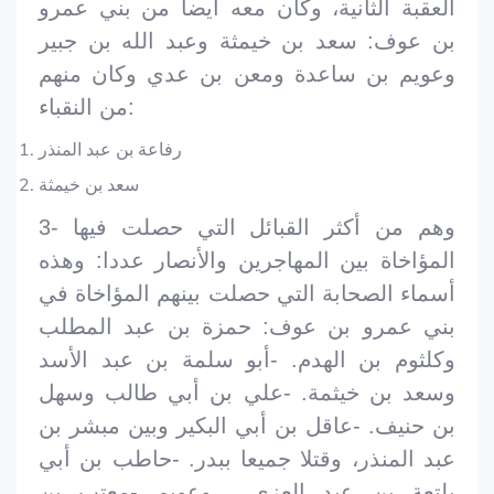
العقبة الثانية، وكان معه أيضا من بني عمرو
بن عوف: سعد بن خيمثة وعبد الله بن جبير
وعويم بن ساعدة ومعن بن عدي وكان منهم
من النقباء:
رفاعة بن عبد المنذر
سعد بن خيمثة
3- وهم من أكثر القبائل التي حصلت فيها
المؤاخاة بين المهاجرين والأنصار عددا: وهذه
أسماء الصحابة التي حصلت بينهم المؤاخاة في
بني عمرو بن عوف: حمزة بن عبد المطلب
وكلثوم بن الهدم. -أبو سلمة بن عبد الأسد
وسعد بن خيثمة. -علي بن أبي طالب وسهل
بن حنيف. -عاقل بن أبي البكير وبين مبشر بن
عبد المنذر، وقتلا جميعا ببدر. -حاطب بن أبي
بلتعة بن عبد العزى , وعويم -معتب بن