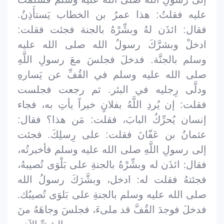
عليه فقلتُ: هذا عمرُ بن الخطاب يَستأَذِنُ.
فقال: ائذَن لهُ وبشِّرْهُ بالجنة فجئت فقلت:
ادخلْ وبشرَّكَ رسولُ الله صلى الله عليه
وسلم بالجنَّة. فدخلَ فجلسَ معَ رسولِ اللَّهِ
صلى الله عليه وسلم في القُفِّ عن يَسارهِ
ودلَّى رِجليه في البئر. ثم رجعت فجلست
فقلت: إن يُردِ اللَّهُ بفلانٍ خيراً يأتِ به، فجاء
إنسان يُحرِّكُ البابَ، فقلت: مَن هذا؟ فقال:
عثمانُ بن عَفّانَ فقلت: على رِسلِكَ. فجئت
اللَّهِ صلى الله عليه وسلم فأخبرتُه،
إلى رسولِ
فقال: ائذَن له وبشِّرْهُ بالجنةِ على بَلْوَى تُصيبهُ،
فجئتهُ فقلت له: ادخل، وبشَّرَكَ رسولُ الله
صلى الله عليه وسلم بالجنةِ على بَلوَى تُصيبُك.
فدخلَ فوجدَ القُفَّ قد ملىءَ، فجلسَ وجاهَهُ منَ