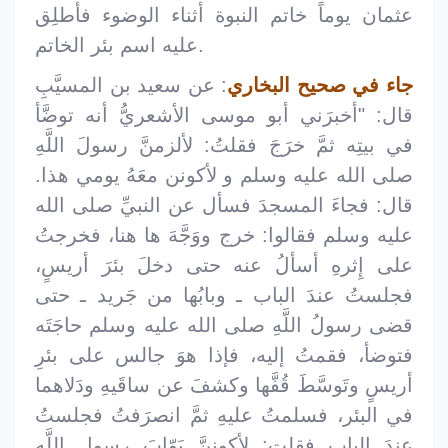
عثمان يوماً خاتم النبوة أثناء الوضوء فأُطلِق
عليه اسم بئر الخاتم.
جاء في صحيح البخاري
: عن سعيد بن المسيَّبِ
قال: "أخبرَني أبو موسى الأشعريُّ أنه توضَّأ
في بيتِه ثمَّ خرَجَ فقلتُ: لألزمنَّ رسولَ اللَّهِ
صلى الله عليه وسلم و لأكونن معَهُ يومي هذا.
قال: فجاءَ المسجدَ فسأل عن النبيِّ صلى الله
عليه وسلم فقالوا: خرج ووَجَّهَ ها هنا، فخرجتُ
على إِثرهِ أسألُ عنه حتى دخلَ بئرَ أريسٍ،
فجلستُ عندَ الباب ـ وبابُها من جَريد ـ حتى
قضى رسولُ اللَّهِ صلى الله عليه وسلم حاجَتَه
فتوضأ، فقمتُ إليه، فإذا هوَ جالس على بئرِ
أريسٍ وتَوسَّطَ قُفَّها وكشفَ عن ساقَيهِ ودَلاهما
في البئر، فسلمتُ عليهِ ثمَّ انصرَفتُ فجلستُ
عندَ الباب فقلت: لأكوننَّ بَوّابَ رسولِ اللَّهِ