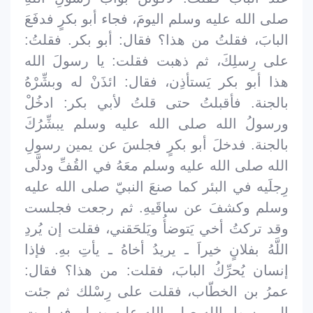
صلى الله عليه وسلم اليومَ، فجاء أبو بكرٍ فدفَعَ
البابَ، فقلتُ من هذا؟ فقال: أبو بكر. فقلتُ:
على رِسلِكَ، ثم ذهبت فقلت: يا رسولَ الله
هذا أبو بكر يَستأذِن، فقال: ائذَنْ له وبشِّرْهُ
بالجنة. فأقبلتُ حتى قلتُ لأبي بكر: ادخُلْ
ورسولُ الله صلى الله عليه وسلم يبشِّرُكَ
بالجنة. فدخلَ أبو بكرٍ فجلسَ عن يمين رسولِ
الله صلى الله عليه وسلم معَهُ في القُفِّ ودلَّى
رِجلَيه في البئر كما صنعَ النبيّ صلى الله عليه
وسلم وكشفَ عن ساقَيهِ. ثم رجعت فجلست
وقد تركتُ أخي يَتوضأُ ويَلحَقني، فقلت إن يُردِ
اللَّهُ بفلانٍ خيراَ ـ يريدُ أخاهُ ـ يأتِ بهِ. فإذا
إنسان يُحرِّكُ البابَ، فقلت: من هذا؟ فقال:
عمرُ بن الخطّاب، فقلت على رِسْلك ثم جئت
إلى رسولِ الله صلى الله عليه وسلم فسلمت