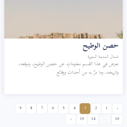
حصن الوطيح
شمال المدينة المنورة
نعرض في هذا القسم معلوماتٍ عن حصن الوطيح، وموقعه،
وتاريخه، وما مرَّ به من أحداث ووقائع
9
8
7
6
5
4
3
2
1
‹
›
15
14
...
10