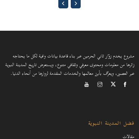
مشروع يخدم زوّار ثاني الحرمين عبر بناء قاعدة بيانات وافية لكل ما يحتاجه
زائرها من معلومات ومحتوى معرفي وثقافي متنوع، ويستعرض تاريخ المدينة النبوية
عبر العصور، ويعرِّف بأبرز معالمها والخدمات المقدمة لزوارها من أنحاء الدنيا.
فضل المدينة النبوية
مقالات